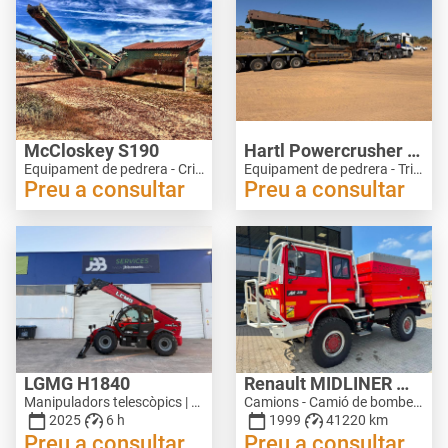
McCloskey S190
Hartl Powercrusher PC16/10
Equipament de pedrera - Cribradores mòbils | M869-2483
Equipament de pedrera - Trituradores mòbils | M025-3936
Preu a consultar
Preu a consultar
LGMG H1840
Renault MIDLINER M210 4x4
Manipuladors telescòpics | M938-3485
Camions - Camió de bombers | M859-4646
2025
6 h
1999
41220 km
Preu a consultar
Preu a consultar