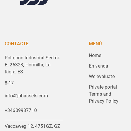
CONTACTE
MENÚ
Home
Polígono Industrial Sector-
B, 26323, Hormilla, La
En venda
Rioja, ES
We evaluate
8-17
Private portal
Terms and 
info@jbbassets.com
Privacy Policy
+34609987710
Vaccaweg 12, 4751GZ, GZ