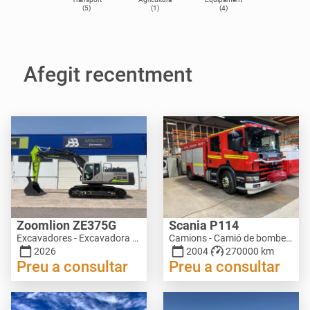
(5)
(1)
(4)
Afegit recentment
Zoomlion ZE375G
Scania P114
Excavadores - Excavadora de cadenes | M892-9092
Camions - Camió de bombers | M030-0241
2026
2004
270000 km
Preu a consultar
Preu a consultar