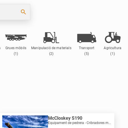
search
s
Grues mòbils
Manipulació de materials
Transport
Agricultura
(1)
(2)
(5)
(1)
McCloskey S190
Equipament de pedrera - Cribradores mòbils | M869-2483