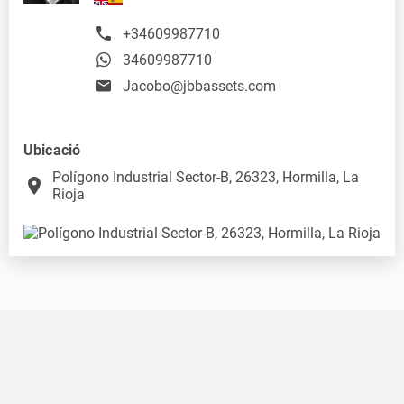
+34609987710
34609987710
Jacobo@jbbassets.com
Ubicació
Polígono Industrial Sector-B, 26323, Hormilla, La
place
Rioja