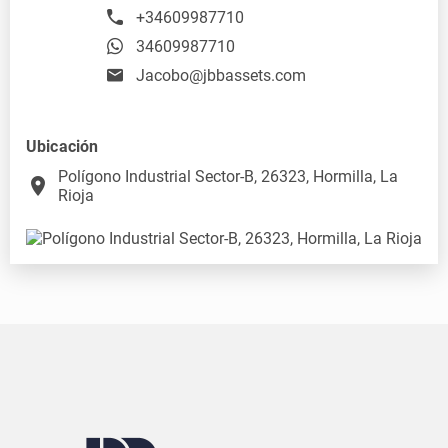
+34609987710
34609987710
Jacobo@jbbassets.com
Ubicación
Polígono Industrial Sector-B, 26323, Hormilla, La
place
Rioja