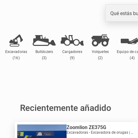
Qué estás b
Excavadoras
Bulldozers
Cargadores
Volquetes
Equipo de c
(16)
(3)
(9)
(2)
(4)
Recientemente añadido
Zoomlion ZE375G
Excavadoras - Excavadora de orugas | M892-9092