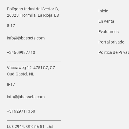
Polígono Industrial Sector-B,
Inicio
26323, Hormilla, La Rioja, ES
En venta
8-17
Evaluamos
info@jbbassets.com
Portal privado
+34609987710
Política de Priva
Vaccaweg 12, 4751GZ, GZ
Oud Gastel, NL
8-17
info@jbbassets.com
+31629711368
Luz 2944. Oficina 81, Las