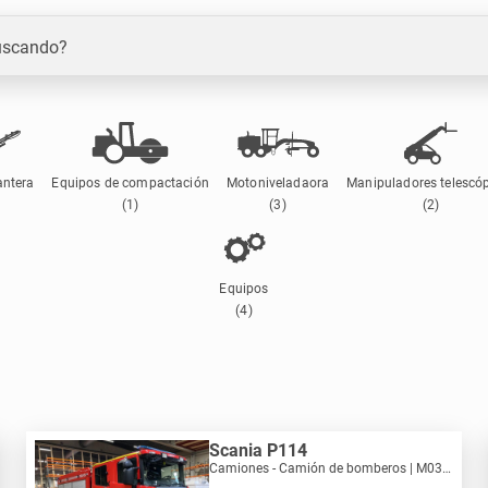
uscando?
antera
Equipos de compactación
Motoniveladaora
Manipuladores telescó
(1)
(3)
(2)
Equipos
(4)
Scania P114
Camiones - Camión de bomberos | M030-0241