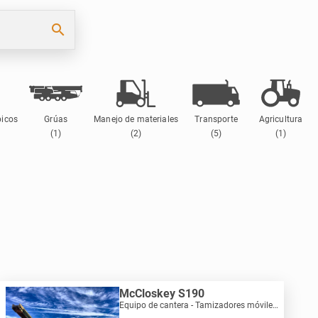
search
picos
Grúas
Manejo de materiales
Transporte
Agricultura
(1)
(2)
(5)
(1)
McCloskey S190
Equipo de cantera - Tamizadores móviles | M869-2483