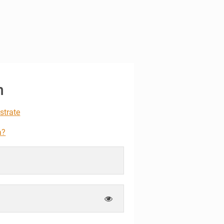
n
strate
a?