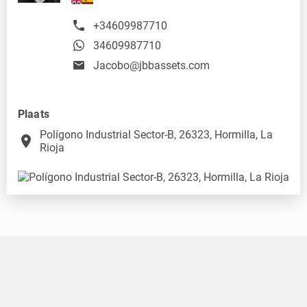
+34609987710
34609987710
Jacobo@jbbassets.com
Plaats
Polígono Industrial Sector-B, 26323, Hormilla, La
place
Rioja