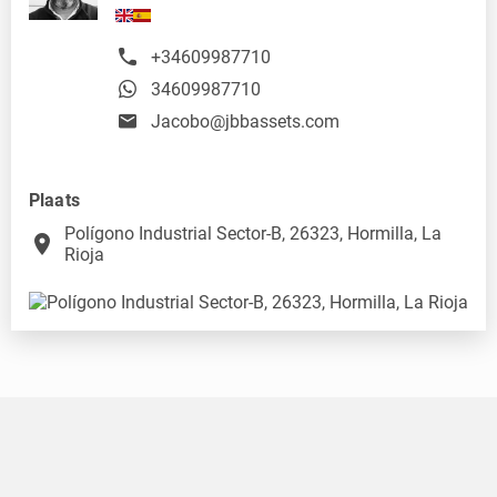
+34609987710
34609987710
Jacobo@jbbassets.com
Plaats
Polígono Industrial Sector-B, 26323, Hormilla, La
place
Rioja