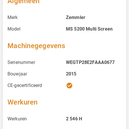
Algemeen
Merk
Zemmler
Model
MS 5200 Multi Screen
Machinegegevens
Serienummer
WEGTP28E2FAAA0677
Bouwjaar
2015
check_circle
CE-gecertificeerd
Werkuren
Werkuren
2 546
H